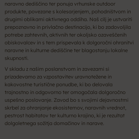
naravno dediščino ter ponuja vrhunske outdoor
produkte, povezane s kolesarjenjem, pohodništvom in
drugimi oblikami aktivnega oddiha. Naš cilj je ustvariti
prepoznavno in privlačno destinacijo, ki bo zadovoljila
potrebe zahtevnih, aktivnih ter okoljsko ozaveščenih
obiskovalcev in s tem prispevala k dolgoročni ohranitvi
naravne in kulturne dediščine ter blagostanju lokalne
skupnosti.
V skladu z našim poslanstvom in zavezami si
prizadevamo za vzpostavitev uravnotežene in
kakovostne turistične ponudbe, ki bo delovala
trajnostno in odgovorno ter omogočala dolgoročno
uspešno poslovanje. Zavod bo s svojimi dejavnostmi
skrbel za ohranjanje ekosistemov, naravnih vrednot,
pestrost habitatov ter kulturno krajino, ki je rezultat
dolgoletnega sožitja domačinov in narave.