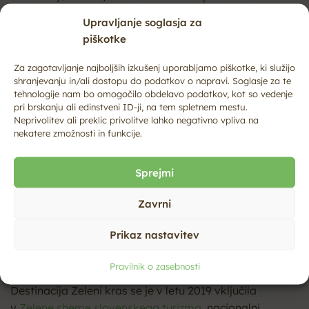
za kakovostna outdoor doživetja in avtentično kulturno
Upravljanje soglasja za
dediščino, ki obiskovalcem ponuja nepozabne trenutke,
piškotke
lokalni skupnosti pa dolgoročno blaginjo in razvoj.
Za zagotavljanje najboljših izkušenj uporabljamo piškotke, ki služijo
shranjevanju in/ali dostopu do podatkov o napravi. Soglasje za te
tehnologije nam bo omogočilo obdelavo podatkov, kot so vedenje
pri brskanju ali edinstveni ID-ji, na tem spletnem mestu.
Neprivolitev ali preklic privolitve lahko negativno vpliva na
nekatere zmožnosti in funkcije.
Ilirska Bistrica kot del
destinacije Zeleni kras
Sprejmi
Občina Ilirska Bistrica je sestavni del destinacije Zeleni
Zavrni
kras, ki sovpada z območjem Primorsko-notranjske
statistične regije. To območje vključuje šest občin:
Prikaz nastavitev
Bloke, Cerknica, Loška Dolina, Ilirska Bistrica, Pivka in
Postojna.
Pravilnik o zasebnosti
Destinacija Zeleni kras se je v letu 2019 vključila
v
Zelene sheme slovenskega turizma
, nacionalni