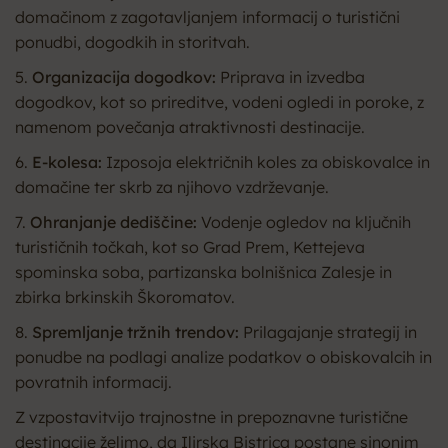
domačinom z zagotavljanjem informacij o turistični
ponudbi, dogodkih in storitvah.
5.
Organizacija dogodkov:
Priprava in izvedba
dogodkov, kot so prireditve, vodeni ogledi in poroke, z
namenom povečanja atraktivnosti destinacije.
6.
E-kolesa:
Izposoja električnih koles za obiskovalce in
domačine ter skrb za njihovo vzdrževanje.
7.
Ohranjanje dediščine:
Vodenje ogledov na ključnih
turističnih točkah, kot so Grad Prem, Kettejeva
spominska soba, partizanska bolnišnica Zalesje in
zbirka brkinskih Škoromatov.
8.
Spremljanje tržnih trendov:
Prilagajanje strategij in
ponudbe na podlagi analize podatkov o obiskovalcih in
povratnih informacij.
Z vzpostavitvijo trajnostne in prepoznavne turistične
destinacije želimo, da Ilirska Bistrica postane sinonim