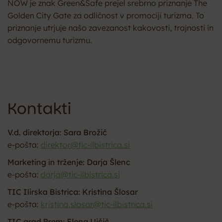
NOW je znak Green&Safe prejel srebrno priznanje The
Golden City Gate za odličnost v promociji turizma. To
priznanje utrjuje našo zavezanost kakovosti, trajnosti in
odgovornemu turizmu.
Kontakti
V.d. direktorja: Sara Brožič
e-pošta:
direktor@tic-ilbistrica.si
Marketing in trženje: Darja Šlenc
e-pošta:
darja@tic-ilbistrica.si
TIC Ilirska Bistrica: Kristina Šlosar
e-pošta:
kristina.slosar@tic-ilbistrica.si
TIC grad Prem: Elena Ujčič