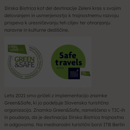
Ilirska Bistrica kot del destinacije Zeleni kras s svojim
delovanjem in usmerjenostjo k trajnostnemu razvoju
prispeva k uresničevanju teh ciljev ter ohranjanju
naravne in kulturne dediščine.
Leta 2021 smo pričeli z implementacijo znamke
Green&Safe, ki jo podeljuje Slovenska turistična
organizacija. Znamka Green&Safe, nameščena v TIC-ih
in poudarja, da je destinacija Ilirska Bistrica trajnostna
in odgovorna. Na mednarodni turistični borzi ITB Berlin