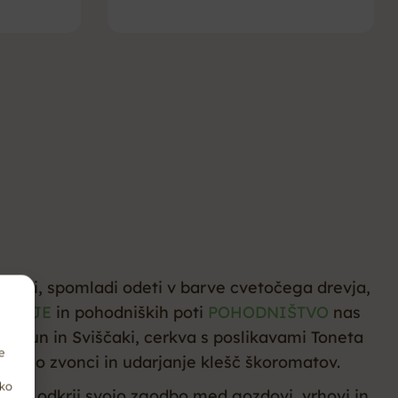
 Brkini, spomladi odeti v barve cvetočega drevja,
JENJE
in pohodniških poti
POHODNIŠTVO
nas
 Mašun in Sviščaki, cerkva s poslikavami Toneta
e
 budijo zvonci in udarjanje klešč škoromatov.
hko
 Pridi, odkrij svojo zgodbo med gozdovi, vrhovi in