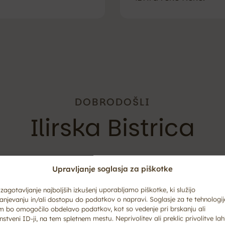
DOBRODOŠLI
Ilirska Bistrica
prostrani kraški travniki z razgledi do morja in Alp,
Upravljanje soglasja za piškotke
iri, potoki, reke, jezera. Preplet kolesarskih
KOLESAR
lovek: do srednjeveškega gradu Prem, gozdnih pristav
zagotavljanje najboljših izkušenj uporabljamo piškotke, ki služijo
anjevanju in/ali dostopu do podatkov o napravi. Soglasje za te tehnologij
nas te poti pripeljejo tudi do vasi, ki jih v pomlad
m bo omogočilo obdelavo podatkov, kot so vedenje pri brskanju ali
nstveni ID-ji, na tem spletnem mestu. Neprivolitev ali preklic privolitve la
ihuje, kultura očara in poti odpirajo nova doživetja.