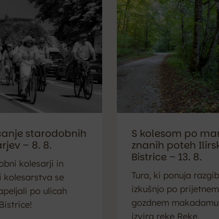
ečanje starodobnih
S kolesom po ma
rjev – 8. 8.
znanih poteh Ilirs
Bistrice – 13. 8.
bni kolesarji in
Tura, ki ponuja razgi
lji kolesarstva se
izkušnjo po prijetnem
peljali po ulicah
gozdnem makadamu 
Bistrice!
izvira reke Reke.