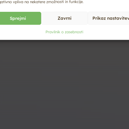
ativno vpliva na nekatere zmožnosti in funkcije.
ljudmi, ki ustvarjajo ta poseben prostor.
Sprejmi
Zavrni
Prikaz nastavite
Pravilnik o zasebnosti