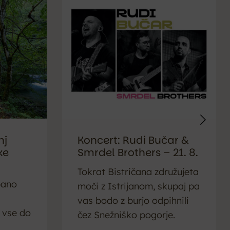
nj
Koncert: Rudi Bučar &
ke
Smrdel Brothers – 21. 8.
Tokrat Bistričana združujeta
bano
moči z Istrijanom, skupaj pa
vas bodo z burjo odpihnili
vse do
čez Snežniško pogorje.