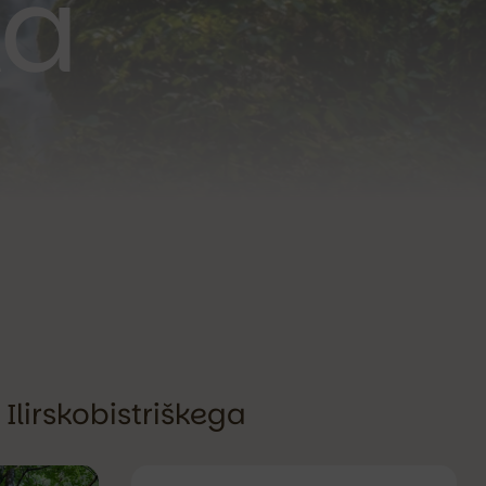
ka
 Ilirskobistriškega