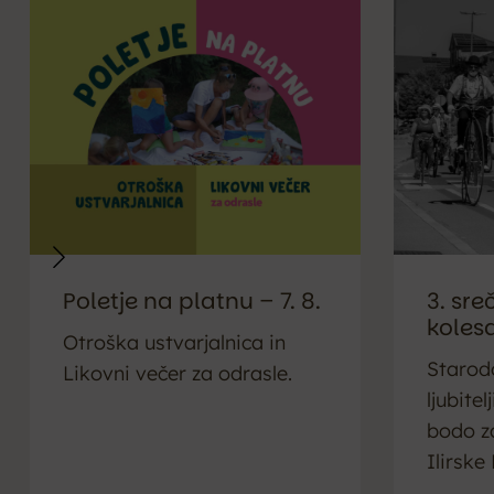
Poletje na platnu – 7. 8.
3. sr
kolesa
Otroška ustvarjalnica in
Starodo
Likovni večer za odrasle.
ljubite
bodo za
Ilirske 