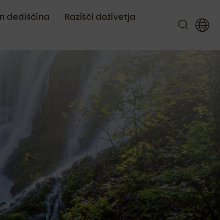
in dediščina
Razišči doživetja