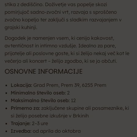
stika z dediščino. Doživetje vas popelje skozi
pomirjujoč sadno-zvočni vrt, razvaja s sproščeno
zvočno kopeljo ter zaključi s sladkim razvajanjem v
grajski kuhinji.
Dogodek je namenjen vsem, ki cenijo kakovost,
avtentičnost in intimno vzdušje. Idealno za pare,
prijatelje ali poslovne goste, ki si želijo nekaj več kot le
večerjo ali koncert – želijo zgodbo, ki se jo občuti.
OSNOVNE INFORMACIJE
Lokacija:
Grad Prem, Prem 39, 6255 Prem
Minimalno število oseb:
2
Maksimalno število oseb:
12
Primerno za:
zaključene skupine ali posameznike, ki
si želijo posebne izkušnje v Brkinih
Trajanje:
2–3 ure
Izvedba:
od aprila do oktobra