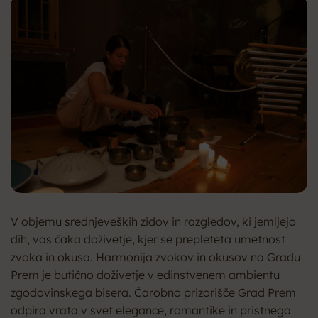
V objemu srednjeveških zidov in razgledov, ki jemljejo
dih, vas čaka doživetje, kjer se prepleteta umetnost
zvoka in okusa. Harmonija zvokov in okusov na Gradu
Prem je butično doživetje v edinstvenem ambientu
zgodovinskega bisera. Čarobno prizorišče Grad Prem
odpira vrata v svet elegance, romantike in pristnega