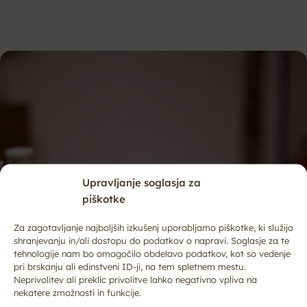
Upravljanje soglasja za
piškotke
Za zagotavljanje najboljših izkušenj uporabljamo piškotke, ki služijo
shranjevanju in/ali dostopu do podatkov o napravi. Soglasje za te
tehnologije nam bo omogočilo obdelavo podatkov, kot so vedenje
pri brskanju ali edinstveni ID-ji, na tem spletnem mestu.
Neprivolitev ali preklic privolitve lahko negativno vpliva na
nekatere zmožnosti in funkcije.