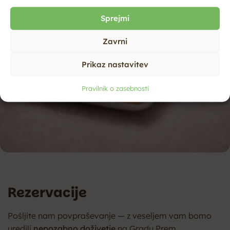
Sprejmi
Zavrni
Prikaz nastavitev
Pravilnik o zasebnosti
Rezervacije
Pošljite nam povpraševanje — z veseljem vam bomo
uredili
nepozabno doživetje
na Gradu Prem.