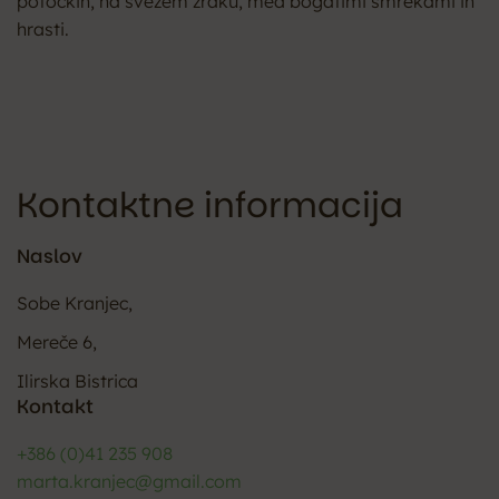
potočkih, na svežem zraku, med bogatimi smrekami in
hrasti.
Kontaktne informacija
Naslov
Sobe Kranjec,
Mereče 6,
Ilirska Bistrica
Kontakt
+386 (0)41 235 908
marta.kranjec@gmail.com