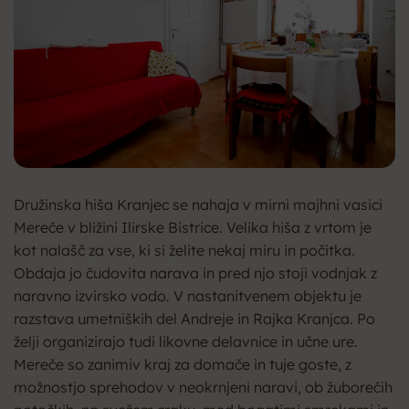
Družinska hiša Kranjec se nahaja v mirni majhni vasici
Mereče v bližini Ilirske Bistrice. Velika hiša z vrtom je
kot nalašč za vse, ki si želite nekaj miru in počitka.
Obdaja jo čudovita narava in pred njo stoji vodnjak z
naravno izvirsko vodo. V nastanitvenem objektu je
razstava umetniških del Andreje in Rajka Kranjca. Po
želji organizirajo tudi likovne delavnice in učne ure.
Mereče so zanimiv kraj za domače in tuje goste, z
možnostjo sprehodov v neokrnjeni naravi, ob žuborečih