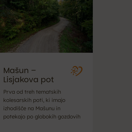
Mašun –
Lisjakova pot
Prva od treh tematskih
kolesarskih poti, ki imajo
izhodišče na Mašunu in
potekajo po globokih gozdovih
okoli njega.