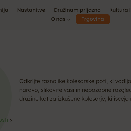
ija
Nastanitve
Družinam prijazno
Kultura 
Trgovina
O nas
Odkrijte raznolike kolesarske poti, ki vodij
naravo, slikovite vasi in nepozabne razgle
družine kot za izkušene kolesarje, ki iščejo 
osti
>