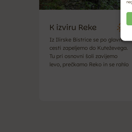
neg
K izviru Reke
Iz Ilirske Bistrice se po glavni
cesti zapeljemo do Kuteževega.
Tu pri osnovni šoli zavijemo
levo, prečkamo Reko in se rahlo
vzpenjamo do...