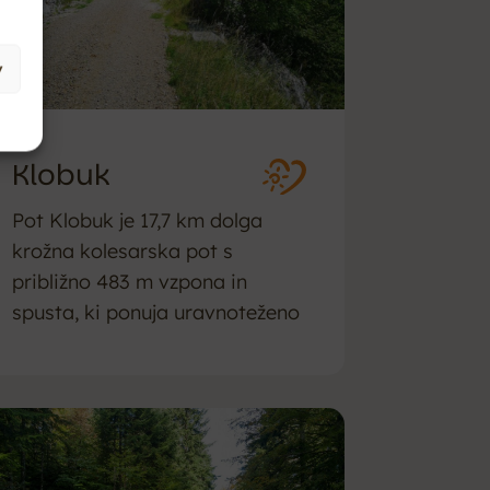
v
Klobuk
Pot Klobuk je 17,7 km dolga
krožna kolesarska pot s
približno 483 m vzpona in
spusta, ki ponuja uravnoteženo
vožnjo skozi valovito...