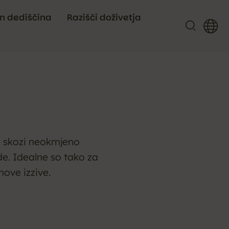
in dediščina
Razišči doživetja
o skozi neokrnjeno
de. Idealne so tako za
nove izzive.