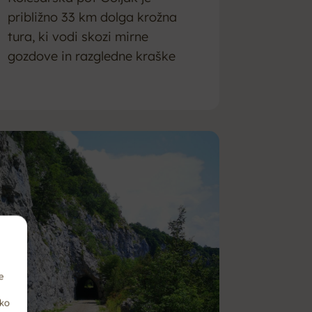
približno 33 km dolga krožna
tura, ki vodi skozi mirne
gozdove in razgledne kraške
pokrajine nad Ilirsko Bistrico.
e
hko