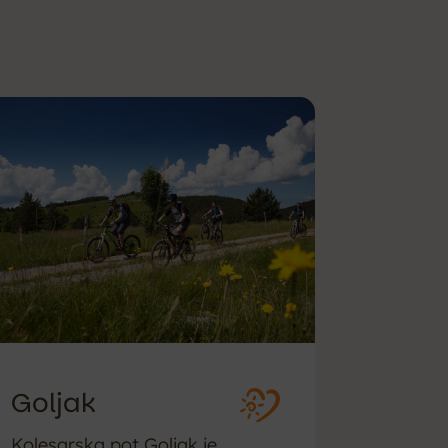
Goljak
Kolesarska pot Goljak je