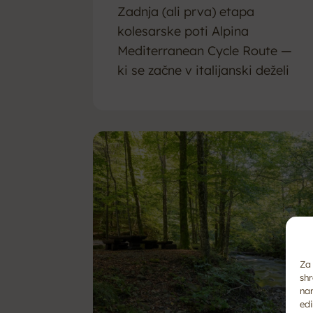
Zadnja (ali prva) etapa
kolesarske poti Alpina
Mediterranean Cycle Route —
ki se začne v italijanski deželi
Friuli-Venezia Giulia,...
Za 
shr
na
edi