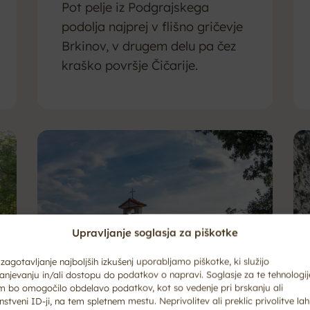
Pot pelje iz Podgrajskega
podolja najprej v flišno gričevje
Brkinov, v drugem delu pa čez
kraško površje Čičarije.
Upravljanje soglasja za piškotke
zagotavljanje najboljših izkušenj uporabljamo piškotke, ki služijo
anjevanju in/ali dostopu do podatkov o napravi. Soglasje za te tehnologij
m bo omogočilo obdelavo podatkov, kot so vedenje pri brskanju ali
nstveni ID-ji, na tem spletnem mestu. Neprivolitev ali preklic privolitve la