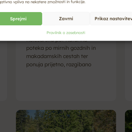
ativno vpliva na nekatere zmožnosti in funkcije.
Sprejmi
Zavrni
Prikaz nastavite
Katarina
Pravilnik o zasebnosti
Kolesarska pot Katarina
poteka po mirnih gozdnih in
makadamskih cestah ter
ponuja prijetno, razgibano
vožnjo med nižjimi in srednjimi...