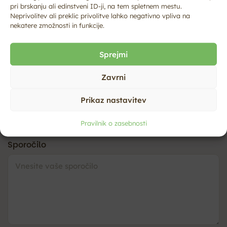
Datum
*
pri brskanju ali edinstveni ID-ji, na tem spletnem mestu.
Neprivolitev ali preklic privolitve lahko negativno vpliva na
nekatere zmožnosti in funkcije.
Ura
*
Sprejmi
Zavrni
Število oseb
*
Prikaz nastavitev
Pravilnik o zasebnosti
Sporočilo