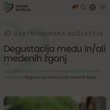
8
Meni
GASTRONOMSKA DOŽIVETJA
Degustacija medu in/ali
medenih žganj
Visit Ilirska Bistrica
>
Gastronomija
>
Gastronomska
doživetja
>
Degustacija medu in/ali medenih žganj