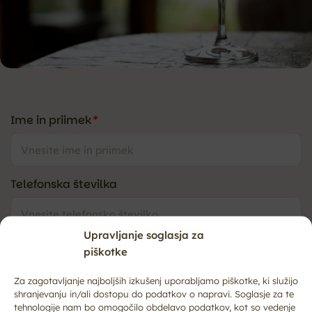
Čebelarski dom
Ime in priimek
*
Telefonska številka
Upravljanje soglasja za
E-pošta
*
piškotke
Za zagotavljanje najboljših izkušenj uporabljamo piškotke, ki služijo
shranjevanju in/ali dostopu do podatkov o napravi. Soglasje za te
tehnologije nam bo omogočilo obdelavo podatkov, kot so vedenje