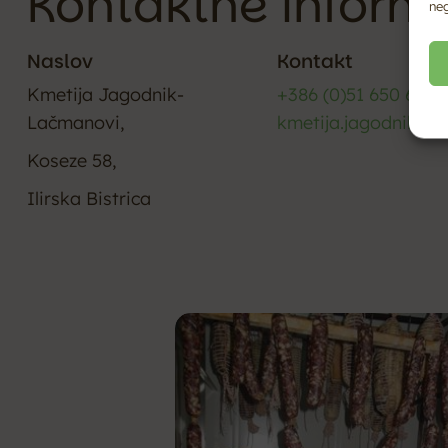
Kontaktne inform
neg
Naslov
Kontakt
Kmetija Jagodnik-
+386 (0)51 650 669
Lačmanovi,
kmetija.jagodnik@g
Koseze 58,
Ilirska Bistrica