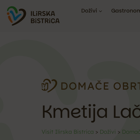
Doživi
Gastronom
DOMAČE OBR
Kmetija La
Visit Ilirska Bistrica
>
Doživi
>
Domače