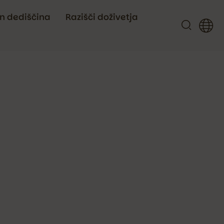
in dediščina
Razišči doživetja