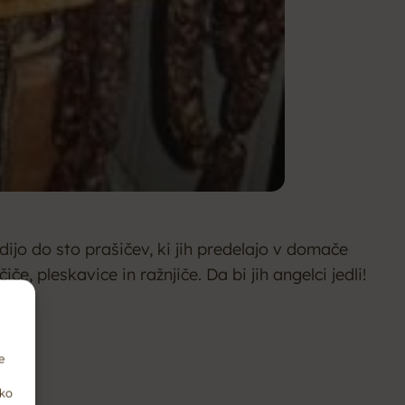
dijo do sto prašičev, ki jih predelajo v domače
 pleskavice in ražnjiče. Da bi jih angelci jedli!
e
hko