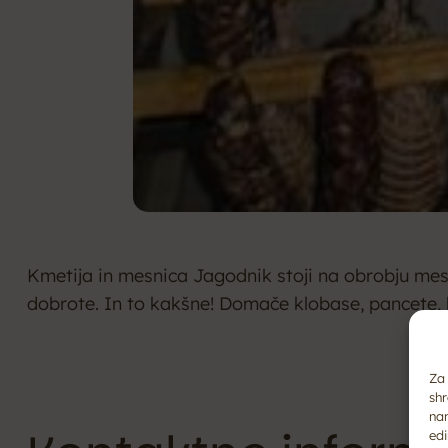
Kmetija in mesnica Jagodnik stoji na obrobju mesta
dobrote. In to kakšne! Domače klobase, pancete, br
Za 
shr
na
edi