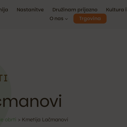
ija
Nastanitve
Družinam prijazno
Kultura 
Trgovina
O nas
TI
čmanovi
 obrti
>
Kmetija Lačmanovi