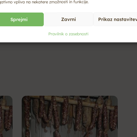
acije
ativno vpliva na nekatere zmožnosti in funkcije.
Sprejmi
Zavrni
Prikaz nastavite
Pravilnik o zasebnosti
mail.com