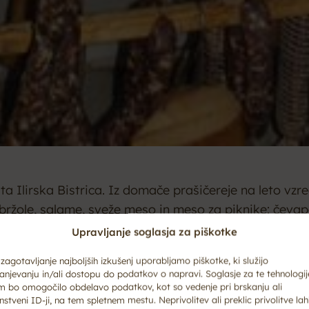
 Ilirska Bistrica. Iz domače prašičereje na leto vzre
žole, salame, sveže meso in meso za piknike: čevapčiče,
Upravljanje soglasja za piškotke
zagotavljanje najboljših izkušenj uporabljamo piškotke, ki služijo
anjevanju in/ali dostopu do podatkov o napravi. Soglasje za te tehnologij
m bo omogočilo obdelavo podatkov, kot so vedenje pri brskanju ali
nstveni ID-ji, na tem spletnem mestu. Neprivolitev ali preklic privolitve la