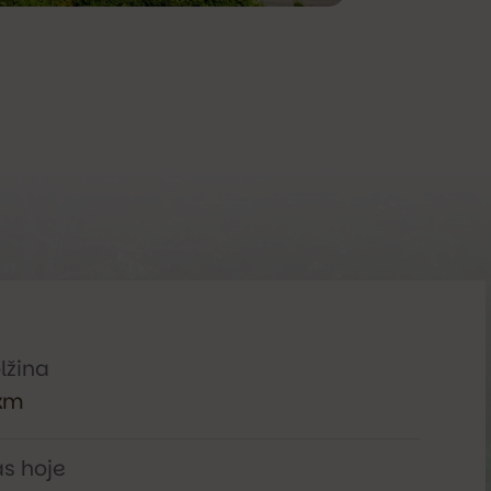
lžina
km
s hoje