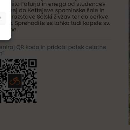
gomila Faturja in enega od studencev
 naprej do Kettejeve spominske šole in
alne razstave Šolski živžav ter do cerkve
v
lene. Sprehodite se lahko tudi kapele sv.
tarine.
eniraj QR kodo in pridobi potek celotne
ti