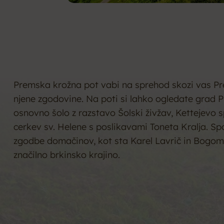
Premska krožna pot vabi na sprehod skozi vas Pr
njene zgodovine. Na poti si lahko ogledate grad 
osnovno šolo z razstavo Šolski živžav, Kettejevo
cerkev sv. Helene s poslikavami Toneta Kralja. Sp
zgodbe domačinov, kot sta Karel Lavrič in Bogomil
značilno brkinsko krajino.