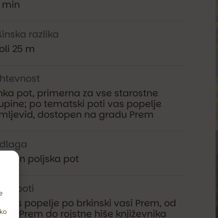
 min
šinska razlika
oli 25 m
htevnost
hka pot, primerna za vse starostne
upine; po tematski poti vas popelje
mljevid, dostopen na gradu Prem
dlaga
falt in poljska pot
tek poti
e
t vas popelje po brkinski vasi Prem, od
adu Prem do rojstne hiše književnika
hko