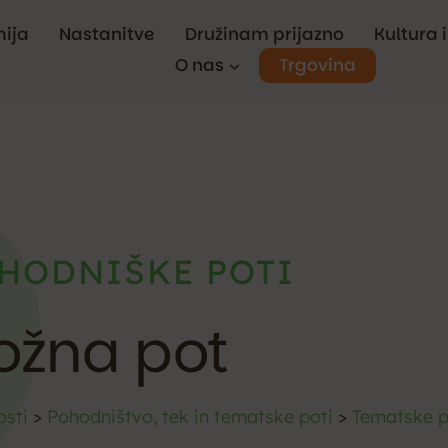
ija
Nastanitve
Družinam prijazno
Kultura 
Trgovina
O nas
HODNIŠKE POTI
ožna pot
osti
>
Pohodništvo, tek in tematske poti
>
Tematske p