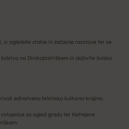
, si ogledate stalne in začasne razstave ter se
lstva na Ilirskobistriškem in doživite šolsko
ivali edinstveno brkinsko kulturno krajino.
 vstopnice za ogled gradu ter Kettejeve
triškem.