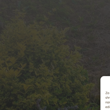
Za 
shr
na
edi