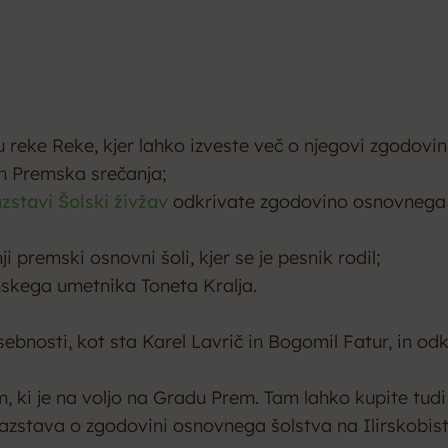
 reke Reke, kjer lahko izveste več o njegovi zgodovini
in Premska srečanja;
zstavi Šolski živžav
odkrivate zgodovino osnovnega šo
i premski osnovni šoli, kjer se je pesnik rodil;
mskega umetnika Toneta Kralja.
nosti, kot sta Karel Lavrič in Bogomil Fatur, in odkr
 ki je na voljo na Gradu Prem. Tam lahko kupite tudi
razstava o zgodovini osnovnega šolstva na Ilirskobis