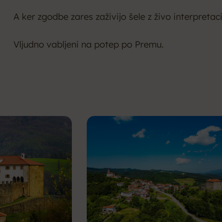
A ker zgodbe zares zaživijo šele z živo interpretac
Vljudno vabljeni na potep po Premu.