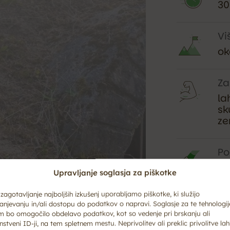
30
Vi
ok
Za
la
sk
ze
Po
as
Upravljanje soglasja za piškotke
zagotavljanje najboljših izkušenj uporabljamo piškotke, ki služijo
Po
anjevanju in/ali dostopu do podatkov o napravi. Soglasje za te tehnologij
Po
m bo omogočilo obdelavo podatkov, kot so vedenje pri brskanju ali
gr
nstveni ID-ji, na tem spletnem mestu. Neprivolitev ali preklic privolitve la