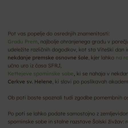
Pot vas popelje do osrednjih znamenitosti:
Gradu Prem
, najbolje ohranjenega gradu v porečju
udeležite različnih dogodkov, kot sta Viteški dan 
nekdanje premske osnovne šole
, kjer lahko
na ra
učno uro iz časa SFRJ,
Kettejeve spominske sobe
,
ki se nahaja v nekdanj
Cerkve sv. Helene
, ki slovi po poslikavah akade
Ob poti boste spoznali tudi zgodbe pomembnih oseb
Po poti se lahko podate samostojno z zemljevidom,
spominske sobe in stalne razstave Šolski živžav: 