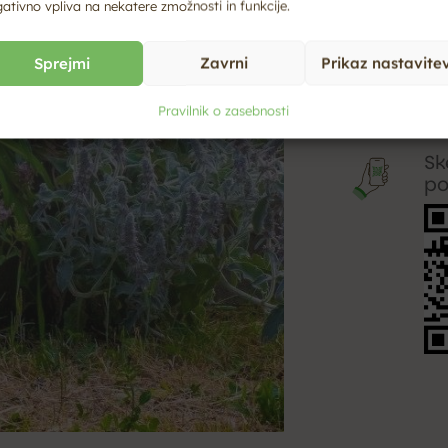
ativno vpliva na nekatere zmožnosti in funkcije.
Bo
in
st
Sprejmi
Zavrni
Prikaz nastavite
He
Ka
Pravilnik o zasebnosti
Sk
po