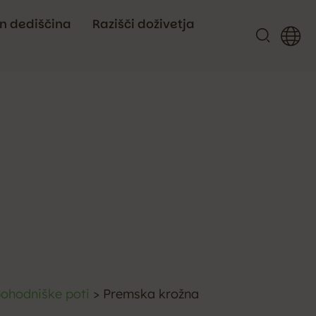
in dediščina
Razišči doživetja
ohodniške poti
>
Premska krožna