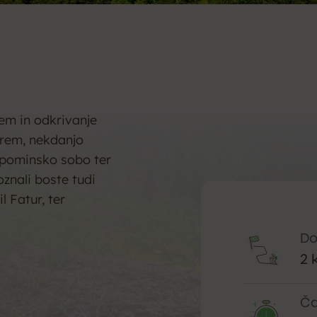
em in odkrivanje
Prem, nekdanjo
 spominsko sobo ter
oznali boste tudi
 Fatur, ter
Do
2 
Ča