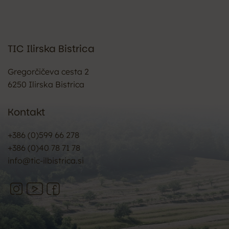
TIC Ilirska Bistrica
Gregorčičeva cesta 2
6250 Ilirska Bistrica
Kontakt
+386 (0)599 66 278
+386 (0)40 78 71 78
info@tic-ilbistrica.si