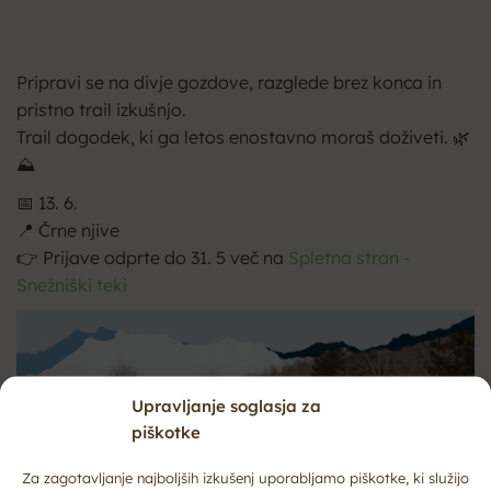
Pripravi se na divje gozdove, razglede brez konca in
pristno trail izkušnjo.
Trail dogodek, ki ga letos enostavno moraš doživeti. 🌿
⛰️
📅 13. 6.
📍 Črne njive
👉 Prijave odprte do 31. 5 več na
Spletna stran -
Snežniški teki
Upravljanje soglasja za
piškotke
Za zagotavljanje najboljših izkušenj uporabljamo piškotke, ki služijo