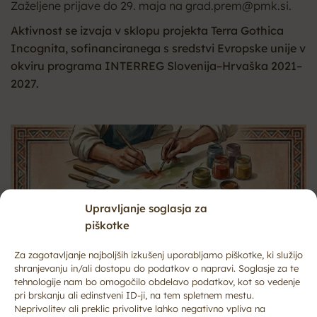
Zaželjene prijave do 29. maja na grad.prem@pmk.si.
Aktivnost se izvaja v sklopu projekta Terra Gothica
Incognita, sofinanciranega s sredstvi Evropske unije v
okviru programa INTERREG Slovenija–Hrvaška 2021–
2027.
Upravljanje soglasja za
piškotke
Za zagotavljanje najboljših izkušenj uporabljamo piškotke, ki služijo
shranjevanju in/ali dostopu do podatkov o napravi. Soglasje za te
tehnologije nam bo omogočilo obdelavo podatkov, kot so vedenje
pri brskanju ali edinstveni ID-ji, na tem spletnem mestu.
Neprivolitev ali preklic privolitve lahko negativno vpliva na