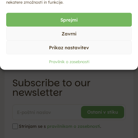
nekatere zmožnosti in funkcije.
Sprejmi
Zavrni
Prikaz nastavitev
Pravilnik o zasebnosti
Subscribe to our
newsletter
Strinjam se s
pravilnikom o zasebnosti
.