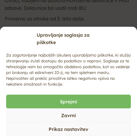
Otroci, vabljeni na božično-novoletne delavnice v Hišo
zabave. Delavnice bo vodil mali BU.
Primerno za otroke od 5. leta dalje.
Trajanje: 2 uri
Upravljanje soglasja za
Zaželjene prijave na info@tic-ilbistrica.si ali 040 787
piškotke
178.
Za zagotavljanje najboljših izkušenj uporabljamo piškotke, ki služijo
shranjevanju in/ali dostopu do podatkov o napravi. Soglasje za te
tehnologije nam bo omogočilo obdelavo podatkov, kot so vedenje
pri brskanju ali edinstveni ID-ji, na tem spletnem mestu.
Neprivolitev ali preklic privolitve lahko negativno vpliva na
nekatere zmožnosti in funkcije.
Sprejmi
Subscribe to our
newsletter
Zavrni
Prikaz nastavitev