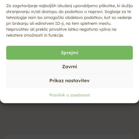
Za zagotavljanje najboljših izkušenj uporabljamo piškotke, ki služijo
shranjevanju in/ali dostopu do podatkov o napravi. Soglasje za te
tehnologije nam bo omogočilo obdelavo podatkov, kot so vedenje
pri brskanju ali edinstveni ID-ji, na tem spletnem mestu.
Neprivolitev ali preklic privolitve lahko negativno vpliva na
nekatere zmožnosti in funkcije.
Sprejmi
Za več o poletnih dogodkih spremljaj našo spletno
Zavrni
stran in družbena omrežja.😉
Prikaz nastavitev
Dogodki se bodo fotografirali in/ali snemali.
Fotografije/video bomo uporabili za promocijske
Pravilnik o zasebnosti
namene.