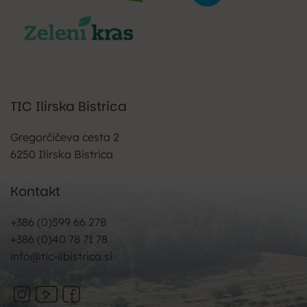
TIC Ilirska Bistrica
Gregorčičeva cesta 2
6250 Ilirska Bistrica
Kontakt
+386 (0)599 66 278
+386 (0)40 78 71 78
info@tic-ilbistrica.si